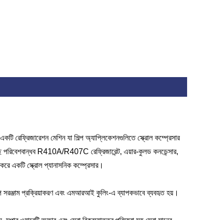
একটি রেফ্রিজারেশন মেশিন যা শিল্প অ্যাপ্লিকেশনগুলিতে স্ক্রোল কম্প্রেসার
ছে পরিবেশবান্ধব R410A/R407C রেফ্রিজারেন্ট, এয়ার-কুলড কনডেন্সার,
র করে একটি স্ক্রোল প্যানাসনিক কম্প্রেসার।
প, শিল্প সরঞ্জাম প্রক্রিয়াকরণ এবং এমআরআই কুলিং-এ ব্যাপকভাবে ব্যবহৃত হয়।