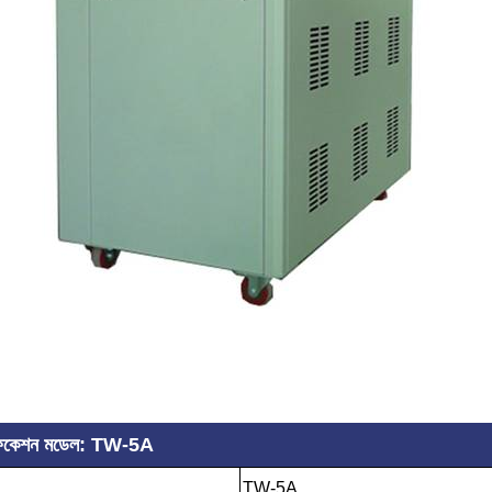
্পেসিফিকেশন মডেল: TW-5A
TW-5A