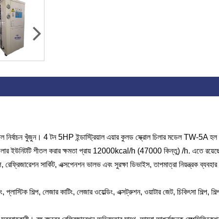
িশাল নির্বাচন খুঁজুন। 4 টন 5HP ইন্ডাস্ট্রিয়াল এয়ার কুলড স্ক্রোল চিলার মডেল TW-5A হল 
 চিলার ইউনিটটি শীতল করার ক্ষমতা প্রায় 12000kcal/h (47000 কিন্তু) /h. এতে রয়ে
, রেফ্রিজারেশন সার্কিট, এক্সপেনশন ভালভ এবং সুরক্ষা ডিভাইস, তাপমাত্রা নিয়ন্ত্রক ব্যবহা
্ডিং, প্লাস্টিক শিল্প, লেজার কাটিং, লেজার ওয়েল্ডিং, এক্সট্রুশন, ওয়াটার জেট, চিকিৎসা শিল্