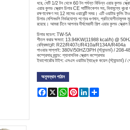
ধরে, যেটি 1/2 টন থেকে 60 টন পর্যন্ত বিভিন্ন এয়ার কুলড স্ক
এয়ার কুলড স্ক্রোল চিলার CE সার্টিফিকেশন সহ, বিনামূল্যে খুচর
রক্ষণাবেক্ষণ সহ 12 মাসের ওয়ারেন্টি সময়। এটি ওয়াটার কুলিং 
চিলার মেশিনগুলি নির্ভরযোগ্য পণ্যের গুণমান, প্রতিযোগীতামূলক মূ
রয়েছে। আমরা চীনে আপনার দীর্ঘমেয়াদী শিল্প এয়ার কুলড স্ক্রোল 
চিলার মডেল: TW-5A
শীতল করার ক্ষমতা: 13.94KW(11988 kcal/h) @ 5
রেফ্রিজারেন্ট: R22/R407c/R410a/R134A/R404a
পাওয়ার সাপ্লাই: 380V/50HZ/3PH (স্ট্যান্ডার্ড) / 2
কম্প্রেসার ব্র্যান্ড: প্যানাসনিক স্ক্রোল কম্প্রেসার
ইভাপোরেটর টাইপ: এসএস ওয়াটার ট্যাঙ্কে কয়েল (স্ট্যান্ডার্ড) 
অনুসন্ধান পাঠান
Facebook
X
WhatsApp
Pinterest
LinkedIn
Share