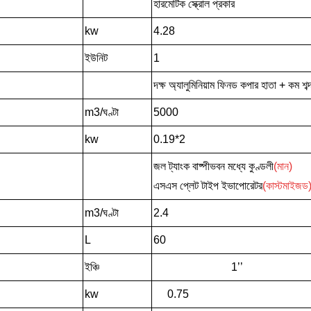
হারমেটিক স্ক্রোল প্রকার
kw
4.28
ইউনিট
1
দক্ষ অ্যালুমিনিয়াম ফিনড কপার হাতা + কম শব্
m3/ঘণ্টা
5000
kw
0.19*2
জল ট্যাংক বাষ্পীভবন মধ্যে কুণ্ডলী
(মান)
এসএস প্লেট টাইপ ইভাপোরেটর
(কাস্টমাইজড
m3/ঘণ্টা
2.4
L
60
ইঞ্চি
1’’
kw
0.75