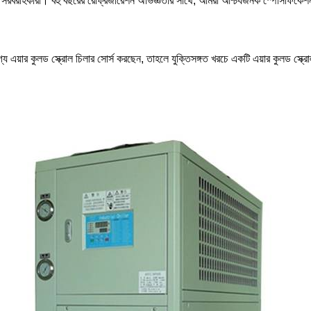
 সরবরাহকারী। বহু বছরের রেফ্রিজারেশন অভিজ্ঞতার সাথে, আমরা আশ্চর্যজনক স্পেসিফিকেশন, 
ার কুলড স্ক্রোল চিলার সোর্স করছেন, তাহলে যুক্তিসঙ্গত খরচে একটি এয়ার কুলড স্ক্রোল চিল