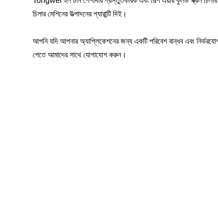
Tongwei হল চীন পেশাদার প্রস্তুতকারক এবং শিল্প এয়ার কুলড স্ক্রল চিলার
চিলার মেশিনের উত্পাদনের গ্যারান্টি দিই।
আপনি যদি আপনার অ্যাপ্লিকেশনের জন্য একটি পরিবেশ বান্ধব এবং নির্ভরযোগ্য এয়
পেতে আমাদের সাথে যোগাযোগ করুন।