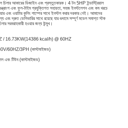
্রোল চিলার আকারের ডিজাইন এবং প্রস্তুতকারক। 4 টন 5HP ইন্ডাস্ট্রিয়াল
া যন্ত্রাংশ এবং ফুল-টাইম প্রযুক্তিগত সহায়তা, সহজ ইনস্টলেশন এবং কম খরচে
টাওয়ার এবং ওয়াটার কুলিং পাম্পের সাথে ইনস্টল করার দরকার নেই। আমাদের
ল্য এবং দ্রুত ডেলিভারির সাথে রয়েছে যার গুদামে সম্পূর্ণ মডেল সমাপ্ত স্টক
চিলার সরবরাহকারী হওয়ার জন্য উন্মুখ।
0HZ / 16.73KW(14386 kcal/h) @ 60HZ
08-480V/60HZ/3PH (কাস্টমাইজড)
/ শেল এবং টিউব (কাস্টমাইজড)