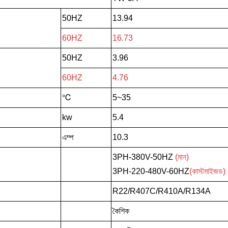
50HZ
13.94
60HZ
16.73
50HZ
3.96
60HZ
4.76
℃
5~35
kw
5.4
এম্প
10.3
3PH-380V-50HZ
(মান)
3PH-220-480V-60HZ
(কাস্টমাইজড)
R22/R407C/R410A/R134A
কৈশিক