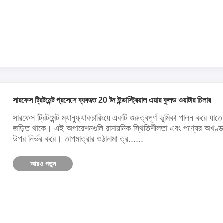
সারফেস ট্রিটমেন্ট প্রসেসে ব্যবহৃত 20 টন ইন্ডাস্ট্রিয়াল এয়ার কুলড ওয়াটার চিলার
সারফেস ট্রিটমেন্ট ম্যানুফ্যাকচারিংয়ে একটি গুরুত্বপূর্ণ ভূমিকা পালন করে 
জড়িত থাকে। এই অপারেশনগুলি রাসায়নিক স্থিতিশীলতা এবং পণ্যের অখণ্ডতা বজায
উপর নির্ভর করে। তাপমাত্রার ওঠানামা ত্র......
আরও পড়ুন