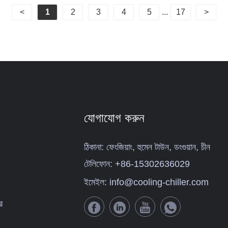
<
1
2
3
4
5
...
17
>
যোগাযোগ করুন
ঠিকানা:
ফেংজিয়াং, হুমেন টাউন, ডংগুয়ান, চীন
টেলিফোন:
+86-15302636029
ইমেইল:
info@cooling-chiller.com
র