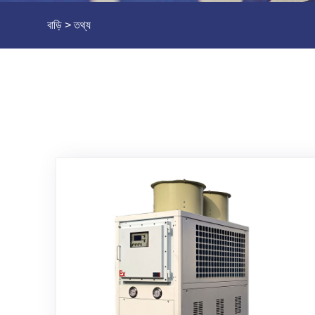
বাড়ি
>
তথ্য