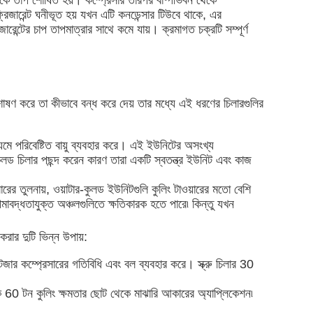
 জল থেকে তাপ শোষিত হয়। কম্প্রেসার তারপর বাষ্পীভবন থেকে
েফ্রিজারেন্ট ঘনীভূত হয় যখন এটি কনডেন্সার টিউবে থাকে, এর
ারেন্টের চাপ তাপমাত্রার সাথে কমে যায়। ক্রমাগত চক্রটি সম্পূর্ণ
াপ শোষণ করে তা কীভাবে বন্ধ করে দেয় তার মধ্যে এই ধরণের চিলারগুলির
্যমে পরিবেষ্টিত বায়ু ব্যবহার করে। এই ইউনিটের অসংখ্য
কুলড চিলার পছন্দ করেন কারণ তারা একটি স্বতন্ত্র ইউনিট এবং কাজ
লারের তুলনায়, ওয়াটার-কুলড ইউনিটগুলি কুলিং টাওয়ারের মতো বেশি
াবদ্ধতাযুক্ত অঞ্চলগুলিতে ক্ষতিকারক হতে পারে৷ কিন্তু যখন
 করার দুটি ভিন্ন উপায়:
 বিটজার কম্প্রেসারের গতিবিধি এবং বল ব্যবহার করে। স্ক্রু চিলার 30
থেকে 60 টন কুলিং ক্ষমতার ছোট থেকে মাঝারি আকারের অ্যাপ্লিকেশন৷