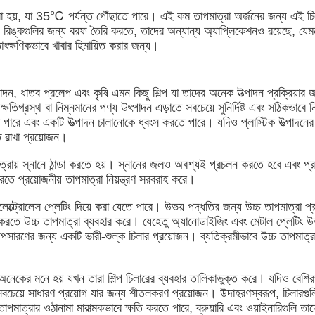
 হয়, যা 35℃ পর্যন্ত পৌঁছাতে পারে। এই কম তাপমাত্রা অর্জনের জন্য এই চিলারগুলি
রিঙ্কগুলির জন্য বরফ তৈরি করতে, তাদের অন্যান্য অ্যাপ্লিকেশনও রয়েছে, যেমন চ
াৎক্ষণিকভাবে খাবার হিমায়িত করার জন্য।
াদন, ধাতব প্রলেপ এবং কৃষি এমন কিছু শিল্প যা তাদের অনেক উত্পাদন প্রক্রিয়ার 
ষতিগ্রস্থ বা নিম্নমানের পণ্য উৎপাদন এড়াতে সবচেয়ে সুনির্দিষ্ট এবং সঠিকভাবে নিয
ে পারে এবং একটি উত্পাদন চালানোকে ধ্বংস করতে পারে। যদিও প্লাস্টিক উত্পাদনের 
ত রাখা প্রয়োজন।
পমাত্রায় স্নানে ঠান্ডা করতে হয়। স্নানের জলও অবশ্যই প্রচলন করতে হবে এবং প্র
 করতে প্রয়োজনীয় তাপমাত্রা নিয়ন্ত্রণ সরবরাহ করে।
া ইলেক্ট্রোলেস প্লেটিং দিয়ে করা যেতে পারে। উভয় পদ্ধতির জন্য উচ্চ তাপমাত্রা
ন করতে উচ্চ তাপমাত্রা ব্যবহার করে। যেহেতু অ্যানোডাইজিং এবং মেটাল প্লেটিং 
প অপসারণের জন্য একটি ভারী-শুল্ক চিলার প্রয়োজন। ব্যতিক্রমীভাবে উচ্চ তাপমাত্
অনেকের মনে হয় যখন তারা শিল্প চিলারের ব্যবহার তালিকাভুক্ত করে। যদিও বেশিরভা
সবচেয়ে সাধারণ প্রয়োগ যার জন্য শীতলকরণ প্রয়োজন। উদাহরণস্বরূপ, চিলারগুলি 
পমাত্রার ওঠানামা মারাত্মকভাবে ক্ষতি করতে পারে, ব্রুয়ারি এবং ওয়াইনারিগুলি তাদ