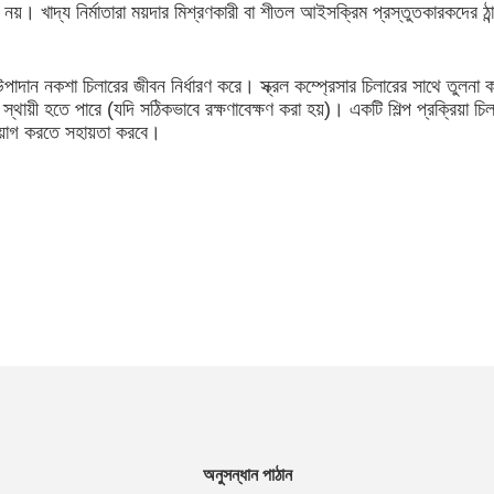
নয়। খাদ্য নির্মাতারা ময়দার মিশ্রণকারী বা শীতল আইসক্রিম প্রস্তুতকারকদের ঠান্
 উপাদান নকশা চিলারের জীবন নির্ধারণ করে। স্ক্রল কম্প্রেসার চিলারের সাথে তুলনা ক
য়ী হতে পারে (যদি সঠিকভাবে রক্ষণাবেক্ষণ করা হয়)। একটি শিল্প প্রক্রিয়া চিল
িয়োগ করতে সহায়তা করবে।
অনুসন্ধান পাঠান