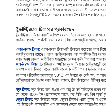
রেফ্রিজারেন্ট রয়েছে যা বাষ্পীভবন নল বান্ডিলের উপর দিয়ে প্রবাহিত হ
রেফ্রিজারেন্ট বাষ্প টেনে নেয়। তারপর কম্প্রেসারকে রেফ্রিজারেন্ট বাষ
অভ্যন্তরীণ তাপ বাতাসে বা শীতল জলে ছেড়ে দেয়। উচ্চ-চাপের তরল তারপ
করতে, রেফ্রিজারেন্টটি ঠাণ্ডা জলের কয়েলের উপর দিয়ে প্রবাহিত
ইন্ডাস্ট্রিয়াল চিলারের প্রকারভেদ
ইন্ডাস্ট্রিয়াল চিলার প্লাস্টিক শিল্পের মতো শিল্পে ব্যবহৃত হয় এব
পার্থক্য রয়েছে। প্রতিটি ধরনের এর সুবিধা এবং অসুবিধা আছে, তার ব
এয়ার-কুলড চিলার
: এয়ার-কুলড চিলারগুলি চিলারের কয়েলের উপর দিয়ে
অ্যাপ্লিকেশন রয়েছে। খাদ্য প্রক্রিয়াকরণ এবং প্লাস্টিক শিল্প পণ
করার জন্য কোনও অতিরিক্ত সরঞ্জামের (যেমন কুলিং টাওয়ার) প্রয়
জল-ঠাণ্ডা চিলার
: ইন্ডাস্ট্রিয়াল ওয়াটার কুলড চিলারের রেফ্রিজারে
জায়গা নেয়। কিন্তু তাদের একটি বড় জল-ভর্তি টাওয়ার দরকার যার 
আপনার পরিবেষ্টিত তাপমাত্রা 50℃ এর উপরে খুব বেশি হয়, যা আপন
রেফ্রিজারেন্টকে ঠাণ্ডা করার উপায় ছাড়াও, শিল্প চিলারেরও বিভিন্ন ধর
স্ক্রু চিলার
: স্ক্রু চিলার জল-ঠাণ্ডা এবং বায়ু-ঠাণ্ডা বৈচিত্র্যের মধ্
টন থেকে 400+ টন ধারণক্ষমতায় আসে, বড় বিল্ডিং এবং শিল্প অ্যাপ
স্ক্রোল চিলার
: স্ক্রু চিলারের মতো, স্ক্রোল চিলারও এয়ার-কুলড বা ও
এই চিলারগুলি প্যানাসনিক এবং ড্যানফস স্ক্রোল কম্প্রেসারগুলির সাথে