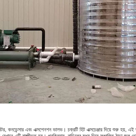
েটর, কনডেন্সার এবং এক্সপেনশন ভালভ। চক্রটি হিট এক্সচেঞ্জার দিয়ে শুরু হয়, এই