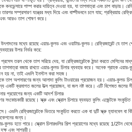
য় যেখানে এটি বাষ্পীভূত হয়। প্রক্রিয়ায়, বান্ডিলের মধ্য দিয়ে সঞ্চালিত ঠান্ডা
্পকে কনডেন্সারে পাম্প করার দায়িত্ব দেওয়া হয়, যা তাপমাত্রা এবং চাপ বাড়ায়। র
র সম্প্রসারণ যন্ত্রের মধ্য দিয়ে এবং বাষ্পীভবনে চলে যায়; প্রক্রিয়ায় রেফ্রিজ
 হয় এবং আরও তাপ শোষণ করে।
ং খাদ্য উৎপাদনের মধ্যে রয়েছে এয়ার-কুলড এবং ওয়াটার-কুলড। রেফ্রিজারেন্ট যে ত
্যবহারের উপর নির্ভর করে:
 প্রসেস তরল থেকে তাপ সরিয়ে দেয়, যা রেফ্রিজারেন্টকে ঠান্ডা করতে মেশিনের মাধ
্যের তাপমাত্রা বজায় রাখতে এয়ার-কুলড চিলার ব্যবহার করে। অনেক গ্রাহক এয়ার-
োজন হয় না, তাই এগুলি ইনস্টল করা সহজ।
ন্ট থেকে তাপ অপসারণের জন্য আলাদা কুলিং টাওয়ারের প্রয়োজন হয়। এয়ার-কুলড চি
জন্য একটি ক্রমাগত জলের উত্স প্রয়োজন, যা জল নষ্ট করে। এটি বিশেষত জলের সীম
ার প্রয়োগের জন্য একটি আদর্শ চিলার৷
ণের সংকোচকারী রয়েছে। স্ক্রু এবং স্ক্রোল চিলারে ব্যবহৃত কুলিং এজেন্টকে সংকুচিত
যে আসে। এগুলি রেফ্রিজারেন্টকে ভিতরে সংকুচিত করতে এক বা দুটি স্ক্রু হ্যানবেল বা
্লিকেশনের জন্য।
য়াটার-কুলড হতে পারে। স্ক্রোল চিলারগুলির শিল্প প্রয়োগের মধ্যে রয়েছে 1/2টন 
 দক্ষ এবং সাশ্রয়ী।