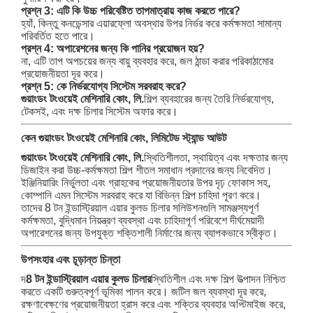
প্রশ্ন 3: এটি কি উচ্চ পরিবেষ্টিত তাপমাত্রায় কাজ করতে পারে?
হ্যাঁ, কিন্তু কনডেন্সার এয়ারফ্লো অবস্থার উপর নির্ভর করে কর্মক্ষমতা সামান্য
পরিবর্তিত হতে পারে।
প্রশ্ন 4: অপারেশনের জন্য কি পানির প্রয়োজন হয়?
না, এটি তাপ অপচয়ের জন্য বায়ু ব্যবহার করে, জল ঠান্ডা করার পরিকাঠামোর
প্রয়োজনীয়তা দূর করে।
প্রশ্ন 5: কে নির্ভরযোগ্য সিস্টেম সরবরাহ করে?
গুয়াংডং টংওয়েই মেশিনারি কোং, লি.
শিল্প ব্যবহারের জন্য তৈরি নির্ভরযোগ্য,
টেকসই, এবং দক্ষ চিলার সিস্টেম অফার করে।
কেন গুয়াংডং টংওয়েই মেশিনারি কোং, লিমিটেড স্ট্যান্ড আউট
গুয়াংডং টংওয়েই মেশিনারি কোং, লি.
স্থিতিশীলতা, স্থায়িত্ব এবং দক্ষতার জন্য
ডিজাইন করা উচ্চ-কর্মক্ষমতা শিল্প শীতল সমাধান প্রদানের জন্য নিবেদিত।
ইঞ্জিনিয়ারিং নির্ভুলতা এবং গ্রাহকের প্রয়োজনীয়তার উপর দৃঢ় ফোকাস সহ,
কোম্পানি এমন সিস্টেম সরবরাহ করে যা বিভিন্ন শিল্প চাহিদা পূরণ করে।
তাদের 8 টন ইন্ডাস্ট্রিয়াল এয়ার কুলড চিলার সলিউশনগুলি সামঞ্জস্যপূর্ণ
কর্মক্ষমতা, বুদ্ধিমান নিয়ন্ত্রণ ব্যবস্থা এবং চাহিদাপূর্ণ পরিবেশে দীর্ঘমেয়াদী
অপারেশনের জন্য উপযুক্ত শক্তিশালী নির্মাণের জন্য ব্যাপকভাবে স্বীকৃত।
উপসংহার এবং চূড়ান্ত চিন্তা
দ
8 টন ইন্ডাস্ট্রিয়াল এয়ার কুলড চিলার
স্থিতিশীল এবং দক্ষ শিল্প উত্পাদন নিশ্চিত
করতে একটি গুরুত্বপূর্ণ ভূমিকা পালন করে। জটিল জল ব্যবস্থা দূর করে,
রক্ষণাবেক্ষণের প্রয়োজনীয়তা হ্রাস করে এবং শক্তির ব্যবহার অপ্টিমাইজ করে,