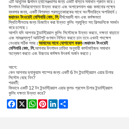
এটি আধুনিক উত্পাদন চ্যালেঞ্জগুলির জন্য একটি বাস্তব সমাধান প্রদান করে।
উৎপাদন নির্ভরযোগ্যতা উন্নত করতে এবং অপারেশনাল খরচ কমানোর লক্ষ্যে
ব্যবসার জন্য, একটি বিশ্বস্ত প্রস্তুতকারকের সাথে অংশীদারিত্ব অপরিহার্য।
গুয়াংডং টংওয়েই মেশিনারি কোং, লি.
দীর্ঘমেয়াদী মান এবং কর্মক্ষমতা
স্থিতিশীলতার জন্য ডিজাইন করা উন্নত কুলিং প্রযুক্তি সহ শিল্পগুলিকে সমর্থন
করে চলেছে।
আপনি যদি আপনার ইন্ডাস্ট্রিয়াল কুলিং সিস্টেমকে উন্নত করতে, দক্ষতা বাড়াতে
এবং সামঞ্জস্যপূর্ণ আউটপুট গুণমান নিশ্চিত করতে চান তবে এখনই পদক্ষেপ
নেওয়ার সঠিক সময়।
আমাদের সাথে যোগাযোগ করুন
এ
গুয়াংডং টংওয়েই
মেশিনারি কোং, লি.
আপনার উৎপাদন চাহিদা অনুযায়ী কাস্টমাইজড সমাধান
অন্বেষণ করতে এবং উচ্চতর কর্মক্ষম উৎকর্ষ অর্জন করতে।
আগে:
কেন আপনার ভ্যাকুয়াম পাম্পের জন্য একটি 6 টন ইন্ডাস্ট্রিয়াল এয়ার চিলার
সিস্টেম বেছে নিন?
পরবর্তী:
কিভাবে একটি 12 টন ইন্ডাস্ট্রিয়াল এয়ার কুলড প্রসেস চিলার ইন্ডাস্ট্রিয়াল
কুলিং দক্ষতা উন্নত করে?
Facebook
X
WhatsApp
Pinterest
LinkedIn
Share