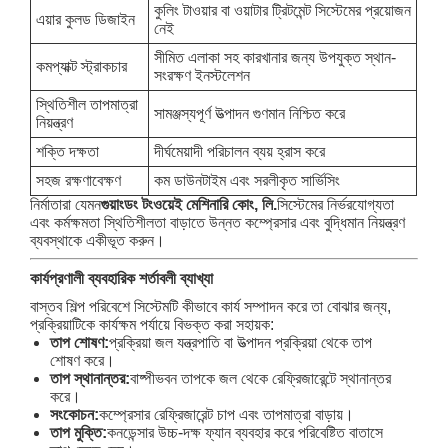
কুলিং টাওয়ার বা ওয়াটার ট্রিটমেন্ট সিস্টেমের প্রয়োজন
এয়ার কুলড ডিজাইন
নেই
সীমিত এলাকা সহ কারখানার জন্য উপযুক্ত স্থান-
কমপ্যাক্ট স্ট্রাকচার
সংরক্ষণ ইনস্টলেশন
স্থিতিশীল তাপমাত্রা
সামঞ্জস্যপূর্ণ উত্পাদন গুণমান নিশ্চিত করে
নিয়ন্ত্রণ
শক্তি দক্ষতা
দীর্ঘমেয়াদী পরিচালন ব্যয় হ্রাস করে
সহজ রক্ষণাবেক্ষণ
কম ডাউনটাইম এবং সরলীকৃত সার্ভিসিং
নির্মাতারা যেমন
গুয়াংডং টংওয়েই মেশিনারি কোং, লি.
সিস্টেমের নির্ভরযোগ্যতা
এবং কর্মক্ষমতা স্থিতিশীলতা বাড়াতে উন্নত কম্প্রেসার এবং বুদ্ধিমান নিয়ন্ত্রণ
ব্যবস্থাকে একীভূত করুন।
কার্যপ্রণালী ব্যবহারিক শর্তাবলী ব্যাখ্যা
বাস্তব শিল্প পরিবেশে সিস্টেমটি কীভাবে কার্য সম্পাদন করে তা বোঝার জন্য,
প্রক্রিয়াটিকে কার্যক্ষম পর্যায়ে বিভক্ত করা সহায়ক:
তাপ শোষণ:
প্রক্রিয়া জল যন্ত্রপাতি বা উত্পাদন প্রক্রিয়া থেকে তাপ
শোষণ করে।
তাপ স্থানান্তর:
বাষ্পীভবন তাপকে জল থেকে রেফ্রিজারেন্টে স্থানান্তর
করে।
সংকোচন:
কম্প্রেসার রেফ্রিজারেন্ট চাপ এবং তাপমাত্রা বাড়ায়।
তাপ মুক্তি:
কনডেন্সার উচ্চ-দক্ষ ফ্যান ব্যবহার করে পরিবেষ্টিত বাতাসে