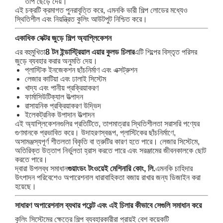
তাপ ছেড়ে দেয়।
এই চক্রটি ক্রমাগত পুনরাবৃত্তি করে, এমনকি ভারী শিল্প লোডের মধ্যেও
স্থিতিশীল এবং নিয়ন্ত্রিত কুলিং আউটপুট নিশ্চিত করে।
একাধিক সেক্টর জুড়ে শিল্প অ্যাপ্লিকেশন
এর বহুমুখিতা
8 টন ইন্ডাস্ট্রিয়াল এয়ার কুলড চিলার
এটি শিল্পের বিস্তৃত পরিসর
জুড়ে ব্যবহার করার অনুমতি দেয়।
প্লাস্টিক ইনজেকশন ছাঁচনির্মাণ এবং এক্সট্রুশন
লেজার কাটিয়া এবং ঢালাই সিস্টেম
খাদ্য এবং পানীয় প্রক্রিয়াকরণ
ফার্মাসিউটিক্যাল উত্পাদন
রাসায়নিক প্রক্রিয়াকরণ উদ্ভিদ
ইলেকট্রনিক উপাদান উত্পাদন
এই অ্যাপ্লিকেশনগুলির প্রতিটিতে, তাপমাত্রার স্থিতিশীলতা সরাসরি পণ্যের
গুণমানকে প্রভাবিত করে। উদাহরণস্বরূপ, প্লাস্টিকের ছাঁচনির্মাণে,
অসামঞ্জস্যপূর্ণ শীতলতা বিকৃতি বা ত্রুটির কারণ হতে পারে। লেজার সিস্টেমে,
অতিরিক্ত উত্তাপ নির্ভুলতা হ্রাস করতে পারে এবং সরঞ্জামের জীবনকালকে ছোট
করতে পারে।
দ্বারা উপলব্ধ সমাধান
গুয়াংডং টংওয়েই মেশিনারি কোং, লি.
এমনকি চাহিদার
উৎপাদন পরিবেশেও অপারেশনাল ধারাবাহিকতা বজায় রাখার জন্য ডিজাইন করা
হয়েছে।
সাধারণ অপারেশনাল ব্যথার পয়েন্ট এবং এই চিলার কীভাবে সেগুলি সমাধান করে
কুলিং সিস্টেমের ক্ষেত্রে শিল্প ব্যবহারকারীরা প্রায়ই বেশ কয়েকটি