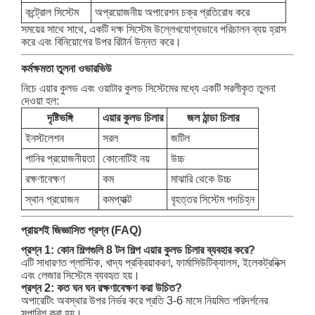
কন্ট্রোল সিস্টেম
অপ্রয়োজনীয় অপারেশন চক্র প্রতিরোধ করে
সময়ের সাথে সাথে, একটি দক্ষ সিস্টেম উল্লেখযোগ্যভাবে পরিচালন ব্যয় হ্রাস
করে এবং বিনিয়োগের উপর রিটার্ন উন্নত করে।
কর্মক্ষমতা তুলনা ওভারভিউ
নিচে এয়ার কুলড এবং ওয়াটার কুলড সিস্টেমের মধ্যে একটি সরলীকৃত তুলনা
দেওয়া হল:
দৃষ্টিভঙ্গি
এয়ার কুলড চিলার
জল ঠান্ডা চিলার
ইনস্টলেশন
সরল
জটিল
পানির প্রয়োজনীয়তা
কোনোটিই নয়
উচ্চ
রক্ষণাবেক্ষণ
কম
মাঝারি থেকে উচ্চ
স্থান প্রয়োজন
কমপ্যাক্ট
বৃহত্তর সিস্টেম পদচিহ্ন
প্রায়শই জিজ্ঞাসিত প্রশ্ন (FAQ)
প্রশ্ন 1: কোন শিল্পগুলি 8 টন শিল্প এয়ার কুলড চিলার ব্যবহার করে?
এটি সাধারণত প্লাস্টিক, খাদ্য প্রক্রিয়াকরণ, ফার্মাসিউটিক্যালস, ইলেকট্রনিক্স
এবং লেজার সিস্টেমে ব্যবহৃত হয়।
প্রশ্ন 2: কত ঘন ঘন রক্ষণাবেক্ষণ করা উচিত?
অপারেটিং অবস্থার উপর নির্ভর করে প্রতি 3-6 মাসে নিয়মিত পরিদর্শনের
সুপারিশ করা হয়।