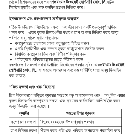
থেকে বিশেষজ্ঞদের সঙ্গে পরামর্শ
গুয়াংডং টংওয়েই মেশিনারি কোং, লি.
সঠিক
সিস্টেম ম্যাচিং এবং দক্ষ কনফিগারেশন নিশ্চিত করে।
ইনস্টলেশন এবং রক্ষণাবেক্ষণ সর্বোত্তম অভ্যাস
সঠিক ইনস্টলেশন সিস্টেমের দক্ষতা এবং জীবনকাল একটি গুরুত্বপূর্ণ ভূমিকা
পালন করে। এয়ার কুলড চিলারগুলির যথাযথ তাপ অপচয় নিশ্চিত করার জন্য
পর্যাপ্ত বায়ুচলাচল স্থান প্রয়োজন।
কনডেন্সারের চারপাশে খোলা বায়ুপ্রবাহ নিশ্চিত করুন
একটি স্থিতিশীল এবং কম্পন-মুক্ত ফাউন্ডেশনে ইনস্টল করুন
নিয়মিত কনডেন্সার ফিন এবং ফিল্টার পরিষ্কার করুন
পর্যায়ক্রমে রেফ্রিজারেন্টের মাত্রা নিরীক্ষণ করুন
রক্ষণাবেক্ষণ সরলতা দ্বারা উত্পাদিত সিস্টেমের প্রধান সুবিধা এক
গুয়াংডং টংওয়েই
মেশিনারি কোং, লি.
, যা সহজে অ্যাক্সেস এবং কম সার্ভিসিং সময় জন্য ডিজাইন
করা হয়েছে.
শক্তি দক্ষতা এবং খরচ বিবেচনা
শিল্প শীতলকরণে শক্তির ব্যবহার সবচেয়ে বড় অপারেশনাল খরচ। আধুনিক এয়ার
কুলড চিলারগুলি কম্প্রেসার দক্ষতা এবং ফ্যানের কার্যকারিতা অপ্টিমাইজ করার
জন্য ডিজাইন করা হয়েছে।
ফ্যাক্টর
খরচের উপর প্রভাব
কম্প্রেসার দক্ষতা
বিদ্যুৎ ব্যবহারের উপর প্রধান প্রভাব
তাপ বিনিময় নকশা
শীতল করার গতি এবং শক্তির অপচয়কে প্রভাবিত করে