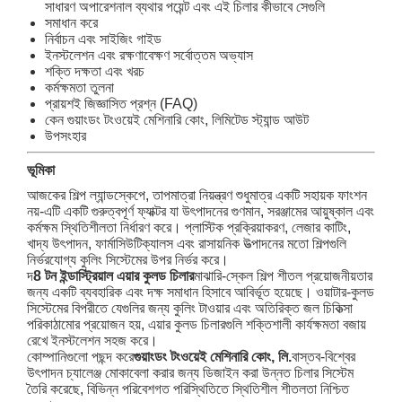
সাধারণ অপারেশনাল ব্যথার পয়েন্ট এবং এই চিলার কীভাবে সেগুলি
সমাধান করে
নির্বাচন এবং সাইজিং গাইড
ইনস্টলেশন এবং রক্ষণাবেক্ষণ সর্বোত্তম অভ্যাস
শক্তি দক্ষতা এবং খরচ
কর্মক্ষমতা তুলনা
প্রায়শই জিজ্ঞাসিত প্রশ্ন (FAQ)
কেন গুয়াংডং টংওয়েই মেশিনারি কোং, লিমিটেড স্ট্যান্ড আউট
উপসংহার
ভূমিকা
আজকের শিল্প ল্যান্ডস্কেপে, তাপমাত্রা নিয়ন্ত্রণ শুধুমাত্র একটি সহায়ক ফাংশন
নয়-এটি একটি গুরুত্বপূর্ণ ফ্যাক্টর যা উৎপাদনের গুণমান, সরঞ্জামের আয়ুষ্কাল এবং
কর্মক্ষম স্থিতিশীলতা নির্ধারণ করে। প্লাস্টিক প্রক্রিয়াকরণ, লেজার কাটিং,
খাদ্য উৎপাদন, ফার্মাসিউটিক্যালস এবং রাসায়নিক উত্পাদনের মতো শিল্পগুলি
নির্ভরযোগ্য কুলিং সিস্টেমের উপর নির্ভর করে।
দ
8 টন ইন্ডাস্ট্রিয়াল এয়ার কুলড চিলার
মাঝারি-স্কেল শিল্প শীতল প্রয়োজনীয়তার
জন্য একটি ব্যবহারিক এবং দক্ষ সমাধান হিসাবে আবির্ভূত হয়েছে। ওয়াটার-কুলড
সিস্টেমের বিপরীতে যেগুলির জন্য কুলিং টাওয়ার এবং অতিরিক্ত জল চিকিত্সা
পরিকাঠামোর প্রয়োজন হয়, এয়ার কুলড চিলারগুলি শক্তিশালী কার্যক্ষমতা বজায়
রেখে ইনস্টলেশন সহজ করে।
কোম্পানিগুলো পছন্দ করে
গুয়াংডং টংওয়েই মেশিনারি কোং, লি.
বাস্তব-বিশ্বের
উৎপাদন চ্যালেঞ্জ মোকাবেলা করার জন্য ডিজাইন করা উন্নত চিলার সিস্টেম
তৈরি করেছে, বিভিন্ন পরিবেশগত পরিস্থিতিতে স্থিতিশীল শীতলতা নিশ্চিত