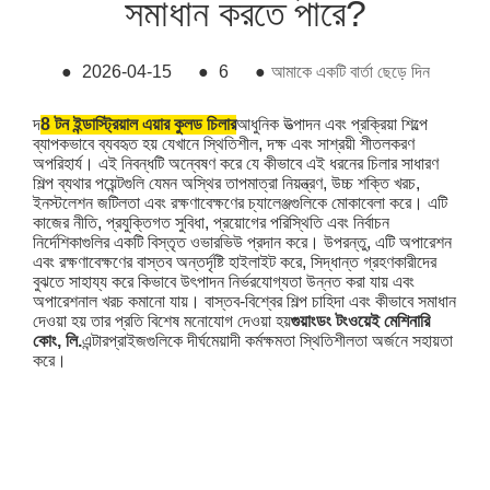
সমাধান করতে পারে?
●
2026-04-15
●
6
●
আমাকে একটি বার্তা ছেড়ে দিন
দ
8 টন ইন্ডাস্ট্রিয়াল এয়ার কুলড চিলার
আধুনিক উত্পাদন এবং প্রক্রিয়া শিল্পে
ব্যাপকভাবে ব্যবহৃত হয় যেখানে স্থিতিশীল, দক্ষ এবং সাশ্রয়ী শীতলকরণ
অপরিহার্য। এই নিবন্ধটি অন্বেষণ করে যে কীভাবে এই ধরনের চিলার সাধারণ
শিল্প ব্যথার পয়েন্টগুলি যেমন অস্থির তাপমাত্রা নিয়ন্ত্রণ, উচ্চ শক্তি খরচ,
ইনস্টলেশন জটিলতা এবং রক্ষণাবেক্ষণের চ্যালেঞ্জগুলিকে মোকাবেলা করে। এটি
কাজের নীতি, প্রযুক্তিগত সুবিধা, প্রয়োগের পরিস্থিতি এবং নির্বাচন
নির্দেশিকাগুলির একটি বিস্তৃত ওভারভিউ প্রদান করে। উপরন্তু, এটি অপারেশন
এবং রক্ষণাবেক্ষণের বাস্তব অন্তর্দৃষ্টি হাইলাইট করে, সিদ্ধান্ত গ্রহণকারীদের
বুঝতে সাহায্য করে কিভাবে উৎপাদন নির্ভরযোগ্যতা উন্নত করা যায় এবং
অপারেশনাল খরচ কমানো যায়। বাস্তব-বিশ্বের শিল্প চাহিদা এবং কীভাবে সমাধান
দেওয়া হয় তার প্রতি বিশেষ মনোযোগ দেওয়া হয়
গুয়াংডং টংওয়েই মেশিনারি
কোং, লি.
এন্টারপ্রাইজগুলিকে দীর্ঘমেয়াদী কর্মক্ষমতা স্থিতিশীলতা অর্জনে সহায়তা
করে।