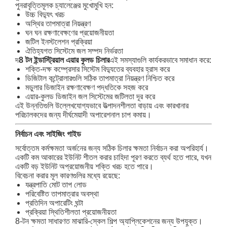
পুনরাবৃত্তিমূলক চ্যালেঞ্জের মুখোমুখি হন:
উচ্চ বিদ্যুৎ খরচ
অস্থির তাপমাত্রা নিয়ন্ত্রণ
ঘন ঘন রক্ষণাবেক্ষণের প্রয়োজনীয়তা
জটিল ইনস্টলেশন প্রক্রিয়া
ঐতিহ্যগত সিস্টেমে জল সম্পদ নির্ভরতা
দ
8 টন ইন্ডাস্ট্রিয়াল এয়ার কুলড চিলার
এই সমস্যাগুলি কার্যকরভাবে সমাধান করে:
শক্তি-দক্ষ কম্প্রেসার সিস্টেম বিদ্যুতের ব্যবহার হ্রাস করে
ডিজিটাল কন্ট্রোলারগুলি সঠিক তাপমাত্রা নিয়ন্ত্রণ নিশ্চিত করে
মডুলার ডিজাইন রক্ষণাবেক্ষণ পদ্ধতিকে সহজ করে
এয়ার-কুলড ডিজাইন জল সিস্টেমের জটিলতা দূর করে
এই উন্নতিগুলি উল্লেখযোগ্যভাবে উত্পাদনশীলতা বাড়ায় এবং কারখানার
পরিচালকদের জন্য দীর্ঘমেয়াদী অপারেশনাল চাপ কমায়।
নির্বাচন এবং সাইজিং গাইড
সর্বোত্তম কর্মক্ষমতা অর্জনের জন্য সঠিক চিলার ক্ষমতা নির্বাচন করা অপরিহার্য।
একটি কম আকারের ইউনিট শীতল করার চাহিদা পূরণ করতে ব্যর্থ হতে পারে, যখন
একটি বড় ইউনিট অপ্রয়োজনীয় শক্তি খরচ হতে পারে।
বিবেচনা করার মূল কারণগুলির মধ্যে রয়েছে:
যন্ত্রপাতি মোট তাপ লোড
পরিবেষ্টিত তাপমাত্রার অবস্থা
প্রতিদিন অপারেটিং ঘন্টা
প্রক্রিয়া স্থিতিশীলতা প্রয়োজনীয়তা
8-টন ক্ষমতা সাধারণত মাঝারি-স্কেল শিল্প অ্যাপ্লিকেশনের জন্য উপযুক্ত।