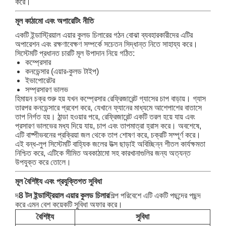
করে।
মূল কাঠামো এবং অপারেটিং নীতি
একটি ইন্ডাস্ট্রিয়াল এয়ার কুলড চিলারের গঠন বোঝা ব্যবহারকারীদের এটির
অপারেশন এবং রক্ষণাবেক্ষণ সম্পর্কে সচেতন সিদ্ধান্ত নিতে সাহায্য করে।
সিস্টেমটি প্রধানত চারটি মূল উপাদান নিয়ে গঠিত:
কম্প্রেসার
কনডেন্সার (এয়ার-কুলড টাইপ)
ইভাপোরেটর
সম্প্রসারণ ভালভ
হিমায়ন চক্র শুরু হয় যখন কম্প্রেসার রেফ্রিজারেন্ট গ্যাসের চাপ বাড়ায়। গ্যাস
তারপর কনডেন্সারে প্রবেশ করে, যেখানে ফ্যানের মাধ্যমে আশেপাশের বাতাসে
তাপ নির্গত হয়। ঠান্ডা হওয়ার পরে, রেফ্রিজারেন্ট একটি তরল হয়ে যায় এবং
প্রসারণ ভালভের মধ্য দিয়ে যায়, চাপ এবং তাপমাত্রা হ্রাস করে। অবশেষে,
এটি বাষ্পীভবনের প্রক্রিয়া জল থেকে তাপ শোষণ করে, চক্রটি সম্পূর্ণ করে।
এই বন্ধ-লুপ সিস্টেমটি বাহ্যিক জলের উত্স ছাড়াই অবিচ্ছিন্ন শীতল কার্যক্ষমতা
নিশ্চিত করে, এটিকে সীমিত অবকাঠামো সহ কারখানাগুলির জন্য অত্যন্ত
উপযুক্ত করে তোলে।
মূল বৈশিষ্ট্য এবং প্রযুক্তিগত সুবিধা
দ
8 টন ইন্ডাস্ট্রিয়াল এয়ার কুলড চিলার
শিল্প পরিবেশে এটি একটি পছন্দের পছন্দ
করে এমন বেশ কয়েকটি সুবিধা অফার করে।
বৈশিষ্ট্য
সুবিধা