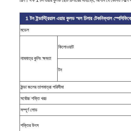
শিল্প। দক্ষ 1 টন এয়ার কুলড ছোট চিলারের সাহায্যে, আপনি যে কোনও শিল্প
1 টন ইন্ডাস্ট্রিয়াল এয়ার কুলড স্মল চিলার টেকনিক্যাল স্প
মডেল
কিলোওয়াট
নামমাত্র কুলিং ক্ষমতা
টন
ঠান্ডা জলের তাপমাত্রা পরিসীমা
সর্বোচ্চ শক্তি খরচ
সম্পূর্ণ লোড
শক্তির উৎস