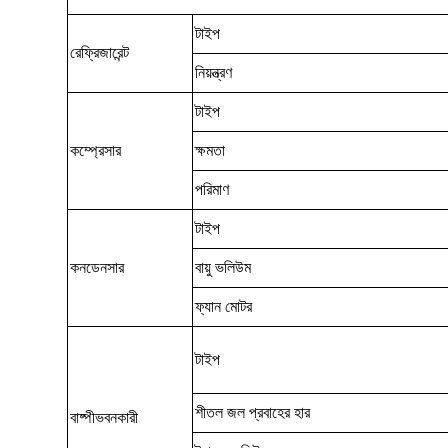
টাইপ
রেফ্রিজারেন্ট
নিয়ন্ত্রণ
টাইপ
কম্প্রেসার
ক্ষমতা
পরিমাণ
টাইপ
কনডেনসার
বায়ু ভলিউম
ফ্যান মোটর
টাইপ
শীতল জল প্রবাহের হার
বাষ্পীভবনকারী