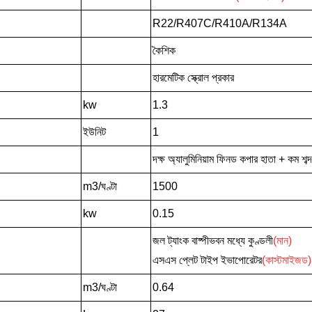
R22/R407C/R410A/R134A
কৈশিক
হারমেটিক স্ক্রোল প্রকার
kw
1.3
ইউনিট
1
দক্ষ অ্যালুমিনিয়াম ফিনড কপার হাতা + কম শব্
m3/ঘণ্টা
1500
kw
0.15
জল ট্যাংক বাষ্পীভবন মধ্যে কুণ্ডলী
(মান)
এসএস প্লেট টাইপ ইভাপোরেটর
(কাস্টমাইজড)
m3/ঘণ্টা
0.64