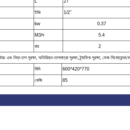
L
27
ইঞ্চি
1/2''
kw
0.37
M3/ঘ
5.4
বার
2
উচ্চ এবং নিম্ন চাপ সুরক্ষা, অতিরিক্ত-তাপমাত্রা সুরক্ষা, ট্র্যাফিক সুরক্ষা, ফেজ সিকোয়েন্স/ফেজ 
মিমি
600*420*770
কেজি
85