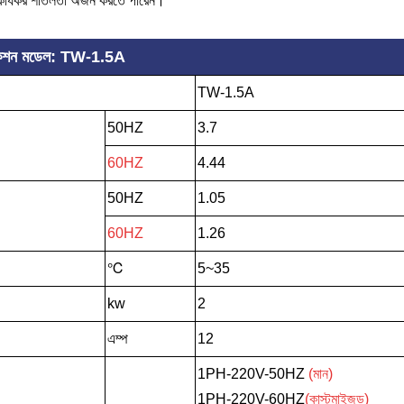
ে কার্যকর শীতলতা অর্জন করতে পারেন।
েসিফিকেশন মডেল: TW-1.5A
TW-1.5A
50HZ
3.7
60HZ
4.44
50HZ
1.05
60HZ
1.26
℃
5~35
kw
2
এম্প
12
1PH-220V-50HZ
(মান)
1PH-220V-60HZ
(কাস্টমাইজড)