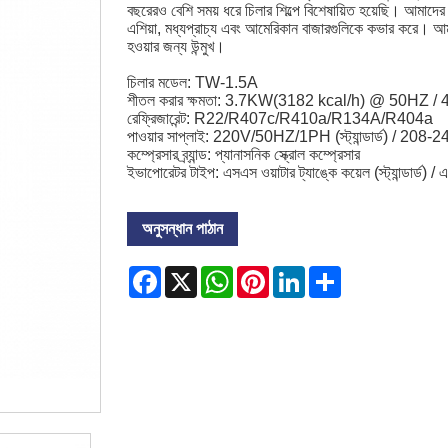
বছরেরও বেশি সময় ধরে চিলার শিল্পে বিশেষায়িত হয়েছি। আমাদের চ
এশিয়া, মধ্যপ্রাচ্য এবং আমেরিকান বাজারগুলিকে কভার করে। আমরা
হওয়ার জন্য উন্মুখ।
চিলার মডেল: TW-1.5A
শীতল করার ক্ষমতা: 3.7KW(3182 kcal/h) @ 50HZ
রেফ্রিজারেন্ট: R22/R407c/R410a/R134A/R404a
পাওয়ার সাপ্লাই: 220V/50HZ/1PH (স্ট্যান্ডার্ড) / 2
কম্প্রেসার ব্র্যান্ড: প্যানাসনিক স্ক্রোল কম্প্রেসার
ইভাপোরেটর টাইপ: এসএস ওয়াটার ট্যাঙ্কে কয়েল (স্ট্যান্ডার্ড)
অনুসন্ধান পাঠান
Facebook
X
WhatsApp
Pinterest
LinkedIn
Share