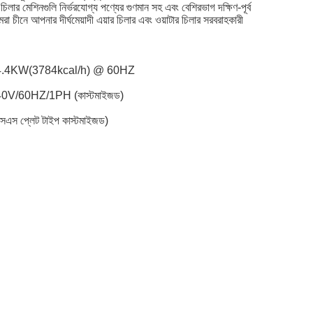
িলার মেশিনগুলি নির্ভরযোগ্য পণ্যের গুণমান সহ এবং বেশিরভাগ দক্ষিণ-পূর্ব
 চীনে আপনার দীর্ঘমেয়াদী এয়ার চিলার এবং ওয়াটার চিলার সরবরাহকারী
 / 4.4KW(3784kcal/h) @ 60HZ
08-240V/60HZ/1PH (কাস্টমাইজড)
 / এসএস প্লেট টাইপ কাস্টমাইজড)