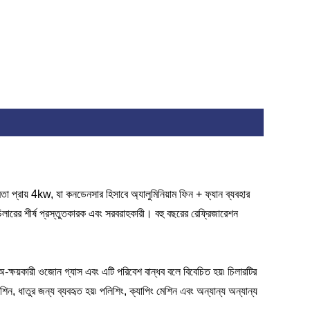
ষমতা প্রায় 4kw, যা কনডেনসার হিসাবে অ্যালুমিনিয়াম ফিন + ফ্যান ব্যবহার
িলারের শীর্ষ প্রস্তুতকারক এবং সরবরাহকারী। বহু বছরের রেফ্রিজারেশন
ক্ষয়কারী ওজোন গ্যাস এবং এটি পরিবেশ বান্ধব বলে বিবেচিত হয়৷ চিলারটির
শিন, ধাতুর জন্য ব্যবহৃত হয়৷ পলিশিং, ক্যাপিং মেশিন এবং অন্যান্য অন্যান্য