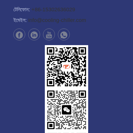
টেলিফোন:
+86-15302636029
ইমেইল:
info@cooling-chiller.com