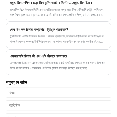
/ এসএস প্লেটের প্রকার (কাস্টমাইজড)
স্যান্ড মিল মেশিনের জন্য শিল্প কুলিং ওয়াটার সিস্টেম---স্যান্ড মিল চিলার
রাসায়নিক শিল্পে উপাদানগুলি পিষে এবং ছড়িয়ে দেওয়ার জন্য স্যান্ড মিল মেশিনগুলি পেইন্ট, কালি এবং
লেপ শিল্পে ব্যাপকভাবে ব্যবহৃত হয়। একটি বালির কল উপাদানগুলিকে পিষে, তাই সে উপাদান এবং
স্যান্ডিং মাধ্যমের মধ্যে শক্তিশালী সংঘর্ষ এবং ঘর্ষণ প্রচুর তাপ উৎপন্ন করে এবং অতিরিক্ত গরম
হওয়া রোধ করতে এবং উপাদানটিকে একটি উপযুক্ত তাপমাত্রায় রাখার জন্য একটি জল শীতল করার
কেন শিল্প জল চিলার সম্প্রসারণ ট্যাঙ্ক প্রয়োজন?
ব্যবস্থার প্রয়োজন হয়। এখানেই বালি কল চিলার একটি অনিবার্য পছন্দ
ইন্ডাস্ট্রিয়াল ওয়াটার চিলারের উৎপাদন ও বিক্রয় প্রক্রিয়ায়, সম্প্রসারণ ট্যাঙ্ককে জলের ট্যাঙ্ক বা
বাফার ট্যাঙ্ক বা অভ্যন্তরীণ ট্যাঙ্কও বলা হয়, আমরা প্রায়শই এমন সমস্যার সম্মুখীন হই যে
গ্রাহকদের একটি সম্প্রসারণ ট্যাঙ্ক ইনস্টল করতে হবে। তাই একটি সম্প্রসারণ ট্যাংক কি?
এমআরআই চিলার কী এবং এটি কীভাবে কাজ করে
এমআরআই চিলার হল এমআরআই মেশিনের জন্য একটি অপরিহার্য উপাদান, যা এক ধরনের শিল্প জল
চিলার যা বিশেষভাবে এমআরআই মেশিনকে ঠান্ডা রাখার জন্য ডিজাইন করা হয়েছে।
অনুসন্ধান পাঠান