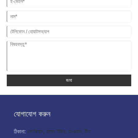
জমা
যোগাযোগ করুন
ঠিকানা:
ফেংজিয়াং, হুমেন টাউন, ডংগুয়ান, চীন