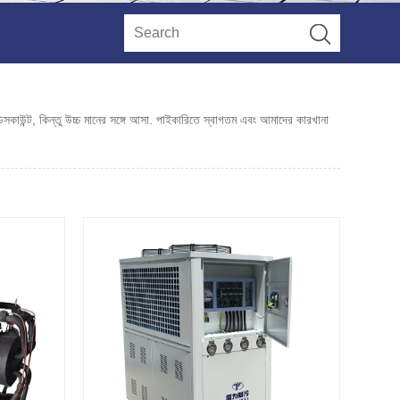
াউন্ট, কিন্তু উচ্চ মানের সঙ্গে আসা. পাইকারিতে স্বাগতম এবং আমাদের কারখানা