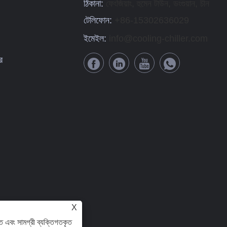
ঠিকানা:
ফেংজিয়াং, হুমেন টাউন, ডংগুয়ান, চীন
টেলিফোন:
+86-15302636029
ইমেইল:
info@cooling-chiller.com
র
X
ে এবং সামগ্রী ব্যক্তিগতকৃত