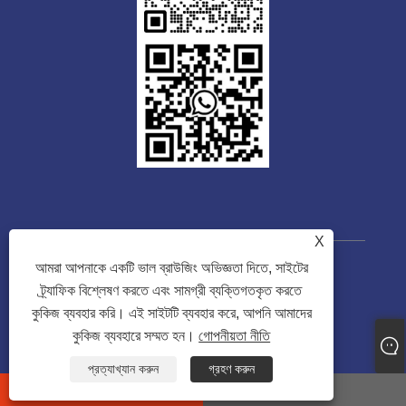
X
আমরা আপনাকে একটি ভাল ব্রাউজিং অভিজ্ঞতা দিতে, সাইটের
কপিরাইট © 2023 Guangdong Tongwei
ট্র্যাফিক বিশ্লেষণ করতে এবং সামগ্রী ব্যক্তিগতকৃত করতে
Machinery Co., Ltd. সর্বস্বত্ব সংরক্ষিত৷
কুকিজ ব্যবহার করি। এই সাইটটি ব্যবহার করে, আপনি আমাদের
কুকিজ ব্যবহারে সম্মত হন।
গোপনীয়তা নীতি
Links
Sitemap
RSS
XML
গোপনীয়তা নীতি
প্রত্যাখ্যান করুন
গ্রহণ করুন
whatsapp
E-mail