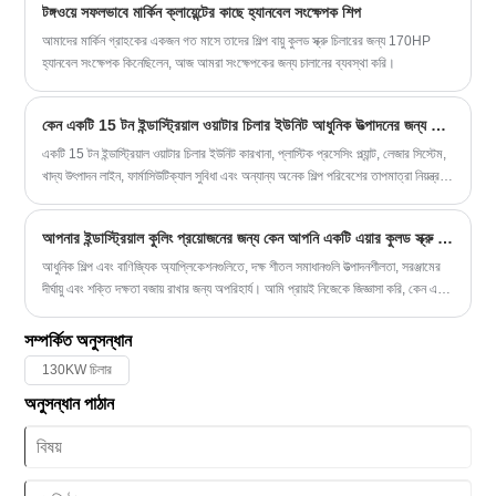
টঙ্গওয়ে সফলভাবে মার্কিন ক্লায়েন্টের কাছে হ্যানবেল সংক্ষেপক শিপ
আমাদের মার্কিন গ্রাহকের একজন গত মাসে তাদের শিল্প বায়ু কুলড স্ক্রু চিলারের জন্য 170HP
হ্যানবেল সংক্ষেপক কিনেছিলেন, আজ আমরা সংক্ষেপকের জন্য চালানের ব্যবস্থা করি।
কেন একটি 15 টন ইন্ডাস্ট্রিয়াল ওয়াটার চিলার ইউনিট আধুনিক উত্পাদনের জন্য অপরিহার্য?
একটি 15 টন ইন্ডাস্ট্রিয়াল ওয়াটার চিলার ইউনিট কারখানা, প্লাস্টিক প্রসেসিং প্ল্যান্ট, লেজার সিস্টেম,
খাদ্য উৎপাদন লাইন, ফার্মাসিউটিক্যাল সুবিধা এবং অন্যান্য অনেক শিল্প পরিবেশের তাপমাত্রা নিয়ন্ত্রণে
গুরুত্বপূর্ণ ভূমিকা পালন করে। সঠিক কুলিং সিস্টেম নির্বাচন করা সরাসরি পণ্যের গুণমান, মেশিনের
আয়ুষ্কাল, শক্তি দক্ষতা এবং কর্মক্ষম স্থায়িত্বকে প্রভাবিত করতে পারে।
আপনার ইন্ডাস্ট্রিয়াল কুলিং প্রয়োজনের জন্য কেন আপনি একটি এয়ার কুলড স্ক্রু চিলার বেছে নেবেন?
আধুনিক শিল্প এবং বাণিজ্যিক অ্যাপ্লিকেশনগুলিতে, দক্ষ শীতল সমাধানগুলি উত্পাদনশীলতা, সরঞ্জামের
দীর্ঘায়ু এবং শক্তি দক্ষতা বজায় রাখার জন্য অপরিহার্য। আমি প্রায়ই নিজেকে জিজ্ঞাসা করি, কেন একটি
এয়ার কুলড স্ক্রু চিলার অনেক শিল্পে পছন্দের পছন্দ হয়ে উঠছে? ছোট কারখানা থেকে শুরু করে বড়
বাণিজ্যিক ভবন পর্যন্ত, এই চিলারগুলি নির্ভরযোগ্যতা, কর্মক্ষমতা এবং খরচ-কার্যকারিতার সমন্বয়
সম্পর্কিত অনুসন্ধান
অফার করে যা হারানো কঠিন।
130KW চিলার
অনুসন্ধান পাঠান