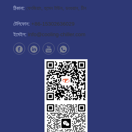
ঠিকানা:
ফেংজিয়াং, হুমেন টাউন, ডংগুয়ান, চীন
টেলিফোন:
+86-15302636029
ইমেইল:
info@cooling-chiller.com