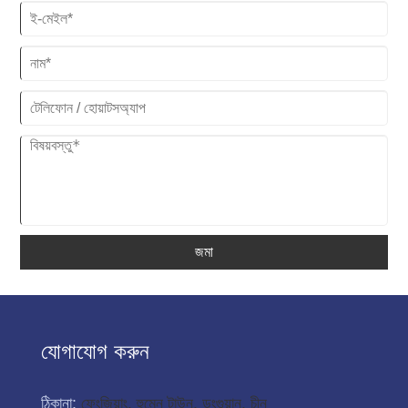
জমা
যোগাযোগ করুন
ঠিকানা:
ফেংজিয়াং, হুমেন টাউন, ডংগুয়ান, চীন