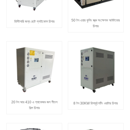
50 টন এয়ার কুলিং স্ক্রু সংক্ষেপক আউটডোর
ডিস্টিলারি জন্য ছোট গ্লাইকোল চিলার
চিলার
20 টন আর 410 এ প্যাকেজড জল শীতল
8 টন 30KW রিসার্কুলেটিং ওয়াটার চিলার
শিল্প চিলার