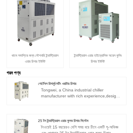
ধাতব সমাপ্তির জন্য স্টেশনারি ইন্ডাস্ট্রিয়াল
ইন্ডাস্ট্রিয়াল এয়ার হাইড্রোলিক অয়েল কুলিং
এয়ার চিলার ইউনিট
চিলার ইউনিট
গরম পণ্য
পোর্টেবল রিসার্কুলেটিং ওয়াটার চিলার
Tongwei, a China industrial chiller
manufacturer with rich experience,design
a a compact, energy-efficient portable
recirculating water chiller for laboratory
applications, laser systems, and small-
scale production lines . Engineered with
25 টন ইন্ডাস্ট্রিয়াল এয়ার কুলড চিলার সিস্টেম
advanced temperature control technology,
টংওয়েই 15 বছরেরও বেশি সময় ধরে চীনে একটি সু-অভিজ্ঞ
this water chiller delivers precise cooling