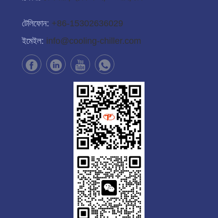
টেলিফোন:
+86-15302636029
ইমেইল:
info@cooling-chiller.com