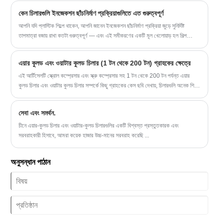
রেফ্রিজারেন্ট:
রক্ষণাবেক্ষণ টিপস এবং প্রায়শই জিজ্ঞাসিত প্রশ্নগুলিকে এক্সপ্লোর করে যাতে ব্যবসাগুলিকে শিল্প
R22/R407c/R410a/R134A/R404a
কেন চিলারগুলি ইনজেকশন ছাঁচনির্মাণ প্রক্রিয়াগুলিতে এত গুরুত্বপূর্ণ
শীতল সমাধানগুলি সম্পর্কে অবগত সিদ্ধান্ত নিতে সহায়তা করে৷
পাওয়ার সাপ্লাই: 380V/50HZ/3PH (স্ট্যান্ডার্ড) /
আপনি যদি প্লাস্টিক শিল্পে থাকেন, আপনি জানেন ইনজেকশন ছাঁচনির্মাণ প্রক্রিয়া জুড়ে সুনির্দিষ্ট
208-480V/60HZ/3PH (কাস্টমাইজড)
তাপমাত্রা বজায় রাখা কতটা গুরুত্বপূর্ণ — এবং এই সমীকরণের একটি মূল খেলোয়াড় হল শিল্প
কম্প্রেসার ব্র্যান্ড: প্যানাসনিক স্ক্রোল কম্প্রেসার
চিলার। একটি চিলার হল ইনজেকশন ছাঁচনির্মাণ প্রক্রিয়ার একটি অপরিহার্য উপাদান, যা ছাঁচের
ইভাপোরেটর টাইপ: এসএস ওয়াটার ট্যাঙ্কে কয়েল
সামঞ্জস্যপূর্ণ এবং দক্ষ শীতলতা নিশ্চিত করে৷ এই নিবন্ধে, আমরা শিখব কেন চিলারগুলি অপরিহার্য এবং
(স্ট্যান্ডার্ড) / শেল এবং টিউব (কাস্টমাইজড)
এয়ার কুলড এবং ওয়াটার কুলড চিলার (1 টন থেকে 200 টন) গ্রাহকের ক্ষেত্রে
কীভাবে তারা ইনজেকশন ছাঁচনির্মাণ প্রক্রিয়াগুলিতে দক্ষতা এবং গুণমান বাড়ায়৷
এই আর্টিসেলটি স্ক্রোল কম্প্রেসার এবং স্ক্রু কম্প্রেসার সহ 1 টন থেকে 200 টন পর্যন্ত এয়ার
কুলড চিলার এবং ওয়াটার কুলড চিলার সম্পর্কে কিছু গ্রাহকের কেস ছবি দেখায়, চিলারগুলি অনেক শিল্পে
ব্যবহৃত হয় যেমন: প্লাস্টিক শিল্প, চিকিৎসা শিল্প, রাসায়নিক শিল্প এবং আরও অনেক কিছু।
সেবা এবং সমর্থন.
চীনে এয়ার-কুলড চিলার এবং ওয়াটার-কুলড চিলারগুলির একটি বিশ্বস্ত প্রস্তুতকারক এবং
সরবরাহকারী হিসাবে, আমরা কয়েক হাজার উচ্চ-মানের সরবরাহ করেছি ...
অনুসন্ধান পাঠান