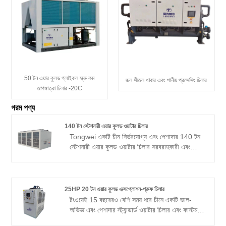
50 টন এয়ার কুলড গ্লাইকল স্ক্রু কম
জল শীতল খাবার এবং পানীয় প্রসেসিং চিলার
তাপমাত্রা চিলার -20C
গরম পণ্য
140 টন স্টেশনারী এয়ার কুলড ওয়াটার চিলার
Tongwei একটি চীন নির্ভরযোগ্য এবং পেশাদার 140 টন
স্টেশনারী এয়ার কুলড ওয়াটার চিলার সরবরাহকারী এবং
প্রস্তুতকারক, যা আপনার প্রয়োজন মেটাতে বিভিন্ন ধরণের
চিলার আকার সরবরাহ করতে পারে। 140 টন এয়ার কুলড
স্থির চিলার বৈশিষ্ট্যগুলি উচ্চ মানের ব্র্যান্ডের উপাদানগুলির
সাথে যেমন এয়ার কুলড কনডেনসার, হ্যানবেল/বিটজার স্ক্রু
25HP 20 টন এয়ার কুলড এক্সপ্লোশন-প্রুফ চিলার
কম্প্রেসার, শেল-এন্ড-টিউব টাইপ হিট এক্সচেঞ্জার, পিএলসি
টংওয়েই 15 বছরেরও বেশি সময় ধরে চীনে একটি ভাল-
তাপমাত্রা নিয়ন্ত্রক। এটি একটি কুলিং টাওয়ার, এবং সহজ
অভিজ্ঞ এবং পেশাদার স্ট্যান্ডার্ড ওয়াটার চিলার এবং কাস্টম
ইনস্টলেশন ও অপারেশন এবং রক্ষণাবেক্ষণ ইনস্টল করার
চিলার প্রস্তুতকারক এবং সরবরাহকারী, যা 1/2 টন থেকে