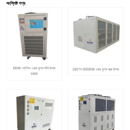
সংশ্লিষ্ট পণ্য
6KW পোর্টেবল এয়ার কুলড মিনি চিলার
180 টন 600KW এয়ার কুলড স্ক্রু চিলার
ইউনিট