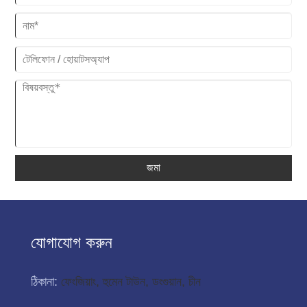
জমা
যোগাযোগ করুন
ঠিকানা:
ফেংজিয়াং, হুমেন টাউন, ডংগুয়ান, চীন