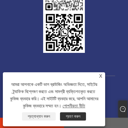
X
আমরা আপনাকে একটি ভাল ব্রাউজিং অভিজ্ঞতা দিতে, সাইটের
কপিরাইট © 2023 Guangdong Tongwei
ট্র্যাফিক বিশ্লেষণ করতে এবং সামগ্রী ব্যক্তিগতকৃত করতে
Machinery Co., Ltd. সর্বস্বত্ব সংরক্ষিত৷
কুকিজ ব্যবহার করি। এই সাইটটি ব্যবহার করে, আপনি আমাদের
কুকিজ ব্যবহারে সম্মত হন।
গোপনীয়তা নীতি
Links
Sitemap
RSS
XML
গোপনীয়তা নীতি
প্রত্যাখ্যান করুন
গ্রহণ করুন
whatsapp
E-mail