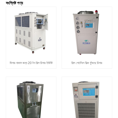
সংশ্লিষ্ট পণ্য
মিলার নাকাল জন্য 20 টন শিল্প চিলার ইউনিট
শিল্প পোর্টেবল ফিল্ম ফুঁকছে চিলার