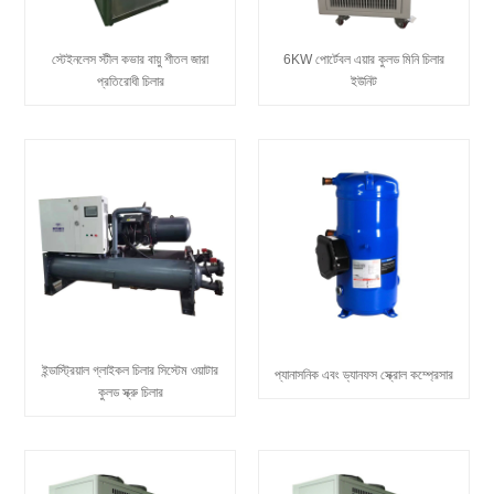
স্টেইনলেস স্টীল কভার বায়ু শীতল জারা
6KW পোর্টেবল এয়ার কুলড মিনি চিলার
প্রতিরোধী চিলার
ইউনিট
ইন্ডাস্ট্রিয়াল গ্লাইকল চিলার সিস্টেম ওয়াটার
প্যানাসনিক এবং ড্যানফস স্ক্রোল কম্প্রেসার
কুলড স্ক্রু চিলার