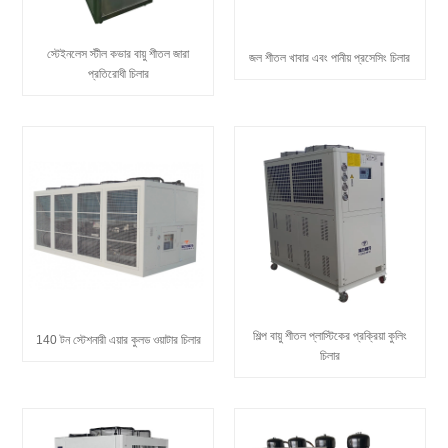
স্টেইনলেস স্টীল কভার বায়ু শীতল জারা
জল শীতল খাবার এবং পানীয় প্রসেসিং চিলার
প্রতিরোধী চিলার
শিল্প বায়ু শীতল প্লাস্টিকের প্রক্রিয়া কুলিং
140 টন স্টেশনারী এয়ার কুলড ওয়াটার চিলার
চিলার