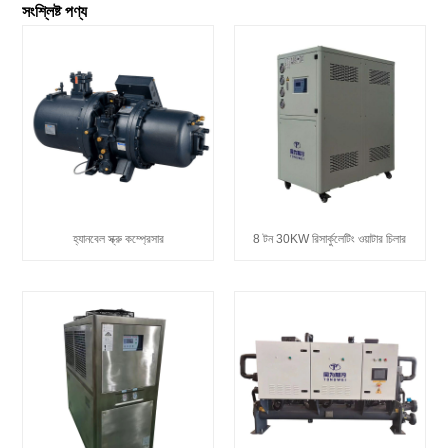
সংশ্লিষ্ট পণ্য
হ্যানবেল স্ক্রু কম্প্রেসার
8 টন 30KW রিসার্কুলেটিং ওয়াটার চিলার