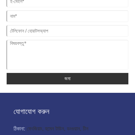
জমা
যোগাযোগ করুন
ঠিকানা:
ফেংজিয়াং, হুমেন টাউন, ডংগুয়ান, চীন