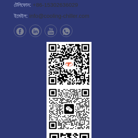
টেলিফোন:
+86-15302636029
ইমেইল:
info@cooling-chiller.com