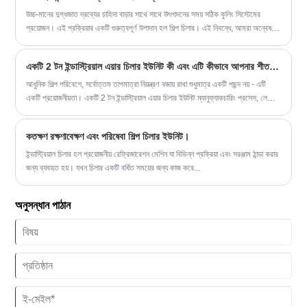
208-480V/60HZ/3PH (কাস্টমাইজড)
উচ্চ-মানের দুগ্ধজাত দ্রব্যের চাহিদা বাড়ার সাথে সাথে উৎপাদনের সময় সঠিক কুলিং সিস্টেমের
কম্প্রেসার ব্র্যান্ড: হ্যানবেল/বিটজার স্ক্রু কম্প্রেসার
প্রয়োজন। এই প্রক্রিয়ার একটি গুরুত্বপূর্ণ উপাদান হল শিল্প চিলার। এই নিবন্ধে, আমরা অন্বেষণ
ইভাপোরেটর প্রকার: শেল এবং টিউব
করব কেন কাঁচা দুধ ঠান্ডা করার জন্য দুগ্ধের দুধ চিলার প্রয়োজন এবং এটি কীভাবে দুগ্ধ
উৎপাদনকারীদের উপকার করতে পারে।
একটি 2 টন ইন্ডাস্ট্রিয়াল এয়ার চিলার ইউনিট কী এবং এটি কীভাবে আপনার শীতল করার চ্যালেঞ্জগুলি সমাধান করতে পারে?
আধুনিক শিল্প পরিবেশে, সর্বোত্তম তাপমাত্রা নিয়ন্ত্রণ বজায় রাখা শুধুমাত্র একটি পছন্দ নয় - এটি
একটি প্রয়োজনীয়তা। একটি 2 টন ইন্ডাস্ট্রিয়াল এয়ার চিলার ইউনিট ম্যানুফ্যাকচারিং প্রসেস, লেজার
কাটিং, ফুড প্রসেসিং এবং এইচভিএসি সিস্টেমের মতো বিভিন্ন অ্যাপ্লিকেশনের জন্য দক্ষ শীতলতা
নিশ্চিত করতে গুরুত্বপূর্ণ ভূমিকা পালন করে। আপনি অতিরিক্ত গরম করার যন্ত্রপাতি, অসঙ্গতিপূর্ণ
কতক্ষণ রক্ষণাবেক্ষণ এবং পরিষেবা শিল্প চিলার ইউনিট।
পণ্যের গুণমান, বা ক্রমবর্ধমান শক্তি খরচ নিয়ে কাজ করছেন না কেন, সঠিক চিলার একটি নির্ভরযোগ্য
সমাধান দিতে পারে। এই বিস্তৃত নির্দেশিকাটি 2 টন এয়ার চিলার কীভাবে কাজ করে, এর সুবিধা,
ইন্ডাস্ট্রিয়াল চিলার হল প্রয়োজনীয় রেফ্রিজারেশন মেশিন যা বিভিন্ন প্রক্রিয়া এবং সরঞ্জাম ঠান্ডা করার
অ্যাপ্লিকেশন এবং কীভাবে আপনার প্রয়োজনের জন্য সর্বোত্তম ইউনিট নির্বাচন করতে হয় তা
জন্য ব্যবহৃত হয়। যখন চিলার একটি বর্ধিত সময়ের জন্য কাজ করে...
অন্বেষণ করে।
অনুসন্ধান পাঠান