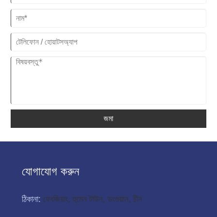
জমা
যোগাযোগ করুন
ঠিকানা:
ফেংজিয়াং, হুমেন টাউন, ডংগুয়ান, চীন