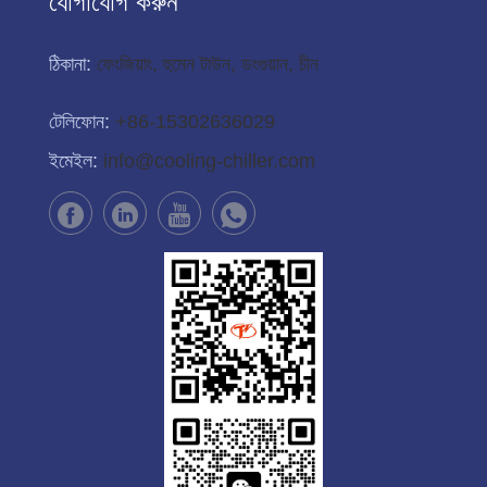
যোগাযোগ করুন
ঠিকানা:
ফেংজিয়াং, হুমেন টাউন, ডংগুয়ান, চীন
টেলিফোন:
+86-15302636029
ইমেইল:
info@cooling-chiller.com