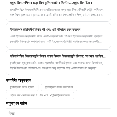
স্যান্ড মিল মেশিনের জন্য শিল্প কুলিং ওয়াটার সিস্টেম---স্যান্ড মিল চিলার
রাসায়নিক শিল্পে উপাদানগুলি পিষে এবং ছড়িয়ে দেওয়ার জন্য স্যান্ড মিল মেশিনগুলি পেইন্ট, কালি এবং
লেপ শিল্পে ব্যাপকভাবে ব্যবহৃত হয়। একটি বালির কল উপাদানগুলিকে পিষে, তাই সে উপাদান এবং
স্যান্ডিং মাধ্যমের মধ্যে শক্তিশালী সংঘর্ষ এবং ঘর্ষণ প্রচুর তাপ উৎপন্ন করে এবং অতিরিক্ত গরম
হওয়া রোধ করতে এবং উপাদানটিকে একটি উপযুক্ত তাপমাত্রায় রাখার জন্য একটি জল শীতল করার
ইনজেকশন ছাঁচনির্মাণ চিলার কী এবং এটি কীভাবে চয়ন করবেন
ব্যবস্থার প্রয়োজন হয়। এখানেই বালি কল চিলার একটি অনিবার্য পছন্দ
একটি ইনজেকশন ছাঁচনির্মাণ চিলার একটি রেফ্রিজারেশন মেশিন যা ইনজেকশন ছাঁচনির্মাণ প্রক্রিয়া
চলাকালীন উত্পন্ন তাপ অপসারণ করে। এটি ইনজেকশন ছাঁচনির্মাণ প্রক্রিয়ার জন্য প্রয়োজনীয়
উপযুক্ত তাপমাত্রা পরিসীমা বজায় রাখে এবং চূড়ান্ত পণ্যের ত্রুটিগুলি কমিয়ে উচ্চ-মানের পণ্য
উত্পাদন করতে সক্ষম করে।
পরিবর্তনশীল ফ্রিকোয়েন্সি চিলার বনাম ফিক্সড ফ্রিকোয়েন্সি চিলার: আপনার প্রক্রিয়ার জন্য কোনটি বেশি উপযুক্ত?
ইন্ডাস্ট্রিয়াল ম্যানুফ্যাকচারিং, লেজার প্রসেসিং, ফার্মাসিউটিক্যালস এবং খাবারের মতো শিল্পগুলিতে,
স্থিতিশীল সরঞ্জাম পরিচালনা এবং সরঞ্জামের আয়ু বাড়ানোর জন্য ওয়াটার চিলারগুলি অত্যন্ত
গুরুত্বপূর্ণ।
সম্পর্কিত অনুসন্ধান
ইন্ডাস্ট্রিয়াল চিলার ইউনিট
ইন্ডাস্ট্রিয়াল চিলার মালয়েশিয়া
স্ট্রেচ ফিল্ম মেশিনের জন্য 15 টন 20HP ইন্ডাস্ট্রিয়াল চিলার
অনুসন্ধান পাঠান