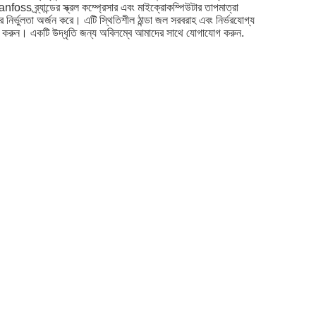
্যান্ডের স্ক্রল কম্প্রেসার এবং মাইক্রোকম্পিউটার তাপমাত্রা
ণের নির্ভুলতা অর্জন করে। এটি স্থিতিশীল ঠান্ডা জল সরবরাহ এবং নির্ভরযোগ্য
গ করুন। একটি উদ্ধৃতি জন্য অবিলম্বে আমাদের সাথে যোগাযোগ করুন.