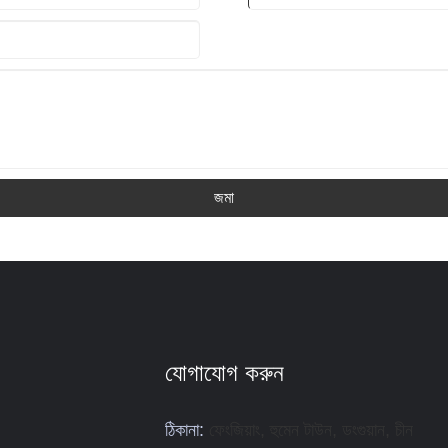
জমা
যোগাযোগ করুন
ঠিকানা:
ফেংজিয়াং, হুমেন টাউন, ডংগুয়ান, চীন