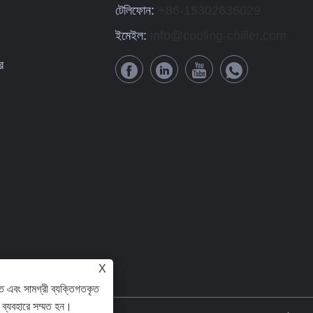
টেলিফোন:
+86-15302636029
ইমেইল:
info@cooling-chiller.com
র
X
ে এবং সামগ্রী ব্যক্তিগতকৃত
ব্যবহারে সম্মত হন।