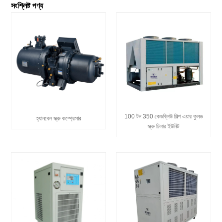
সংশ্লিষ্ট পণ্য
100 টন 350 কেডব্লিউ শিল্প এয়ার কুলড
হ্যানবেল স্ক্রু কম্প্রেসার
স্ক্রু চিলার ইউনিট