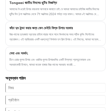
Tongwei জাতীয় দিবসের ছুটির বিজ্ঞপ্তি
রিসার্কুলেটিং ওয়াটার চিলার আপনার ক্রিয়াকলাপগুলি অনুকূল করার জন্য উপযুক্ত বৈশিষ্ট্যগুলির সাথে
তুলনামূলক মান সরবরাহ করে।
আমাদের টংওয়েই চিলার কারখানা আপনাকে জানাতে চাই যে আমরা আমাদের চাইনিজ জাতীয় দিবসের
ছুটির দিন 1লা অক্টোবর থেকে 7ই অক্টোবর 2024 পর্যন্ত বন্ধ থাকব। আমরা ৮ই অক্টোবর থেকে
নিয়মিত ব্যবসায়িক সময় আবার শুরু করব।
কাঁচা দুধ ঠান্ডা করার জন্য কেন ডেইরি মিল্ক চিলার দরকার
উচ্চ-মানের দুগ্ধজাত দ্রব্যের চাহিদা বাড়ার সাথে সাথে উৎপাদনের সময় সঠিক কুলিং সিস্টেমের
প্রয়োজন। এই প্রক্রিয়ার একটি গুরুত্বপূর্ণ উপাদান হল শিল্প চিলার। এই নিবন্ধে, আমরা অন্বেষণ
করব কেন কাঁচা দুধ ঠান্ডা করার জন্য দুগ্ধের দুধ চিলার প্রয়োজন এবং এটি কীভাবে দুগ্ধ
উৎপাদনকারীদের উপকার করতে পারে।
সেবা এবং সমর্থন.
চীনে এয়ার-কুলড চিলার এবং ওয়াটার-কুলড চিলারগুলির একটি বিশ্বস্ত প্রস্তুতকারক এবং
সরবরাহকারী হিসাবে, আমরা কয়েক হাজার উচ্চ-মানের সরবরাহ করেছি ...
অনুসন্ধান পাঠান