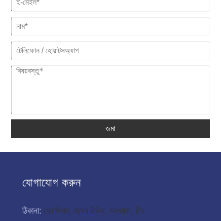
জমা
যোগাযোগ করুন
ঠিকানা:
ফেংজিয়াং, হুমেন টাউন, ডংগুয়ান, চীন