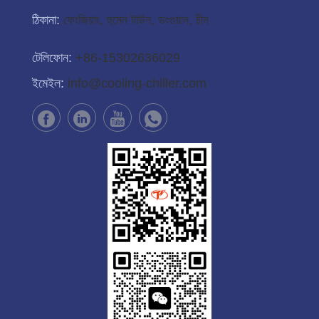
ঠিকানা:
ফেংজিয়াং, হুমেন টাউন, ডংগুয়ান, চীন
টেলিফোন:
+86-15302636029
ইমেইল:
info@cooling-chiller.com