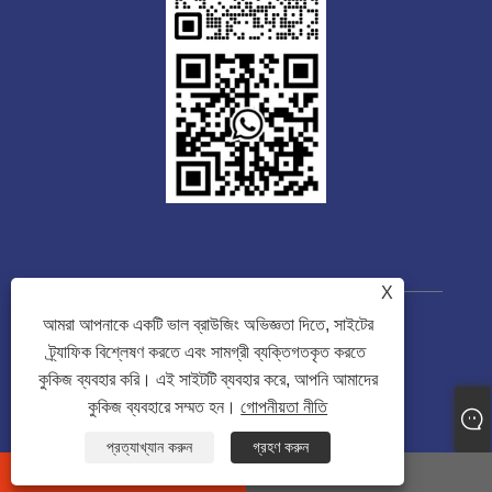
X
আমরা আপনাকে একটি ভাল ব্রাউজিং অভিজ্ঞতা দিতে, সাইটের
কপিরাইট © 2023 Guangdong Tongwei
ট্র্যাফিক বিশ্লেষণ করতে এবং সামগ্রী ব্যক্তিগতকৃত করতে
Machinery Co., Ltd. সর্বস্বত্ব সংরক্ষিত৷
কুকিজ ব্যবহার করি। এই সাইটটি ব্যবহার করে, আপনি আমাদের
কুকিজ ব্যবহারে সম্মত হন।
গোপনীয়তা নীতি
Links
Sitemap
RSS
XML
গোপনীয়তা নীতি
প্রত্যাখ্যান করুন
গ্রহণ করুন
whatsapp
E-mail