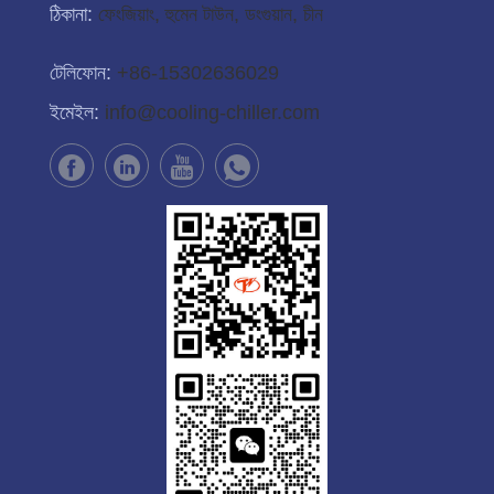
ঠিকানা:
ফেংজিয়াং, হুমেন টাউন, ডংগুয়ান, চীন
টেলিফোন:
+86-15302636029
ইমেইল:
info@cooling-chiller.com