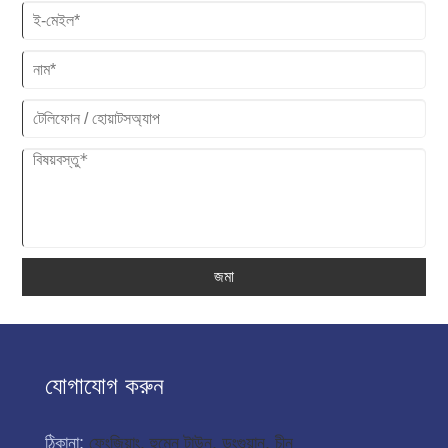
জমা
যোগাযোগ করুন
ঠিকানা:
ফেংজিয়াং, হুমেন টাউন, ডংগুয়ান, চীন