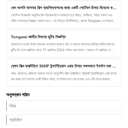
শীতল করার ক্ষমতা: 129.06KW(110984kcal/h) @
অ্যাপ্লিকেশনগুলিতে ব্যবহৃত হয়।
50HZ / 151.00KW(129851kcal/h) @ 60HZ
কেন আপনি আপনার শিল্প অ্যাপ্লিকেশনের জন্য একটি পোর্টেবল চিলার বিবেচনা করা উচিত
রেফ্রিজারেন্ট:R22/R407c/R410a/R134A/R404a
পোর্টেবল চিলারগুলি আধুনিক শিল্প ক্রিয়াকলাপে অপরিহার্য হয়ে উঠছে, নমনীয়তা, শক্তি দক্ষতা এবং
পাওয়ার সাপ্লাই:380V/50HZ/3PH (স্ট্যান্ডার্ড)/208-
সঠিক তাপমাত্রা নিয়ন্ত্রণ প্রদান করে। এই বিস্তৃত নির্দেশিকাতে, আমরা Tongwei এর উদ্ভাবনী
480V/60HZ/3PH(কাস্টমাইজড)
সমাধানগুলির উপর দৃষ্টি নিবদ্ধ করে পোর্টেবল চিলারের সুবিধা, প্রকার এবং প্রয়োগগুলি অন্বেষণ করি।
কম্প্রেসার ব্র্যান্ড: প্যানাসনিক/ড্যানফস স্ক্রোল কম্প্রেসার
ইভাপোরেটর টাইপ: এসএস ওয়াটার ট্যাঙ্কে কয়েল
Tongwei জাতীয় দিবসের ছুটির বিজ্ঞপ্তি
(স্ট্যান্ডার্ড) / শেল এবং টিউব (কাস্টমাইজড)
আমাদের টংওয়েই চিলার কারখানা আপনাকে জানাতে চাই যে আমরা আমাদের চাইনিজ জাতীয় দিবসের
ছুটির দিন 1লা অক্টোবর থেকে 7ই অক্টোবর 2024 পর্যন্ত বন্ধ থাকব। আমরা ৮ই অক্টোবর থেকে
নিয়মিত ব্যবসায়িক সময় আবার শুরু করব।
ব্লোন ফিল্ম ফ্যাক্টরিতে 30HP ইন্ডাস্ট্রিয়াল এয়ার চিলার সফলভাবে ইনস্টল করা হয়েছে
আজ, আমাদের মেক্সিকো গ্রাহক তাদের প্রস্ফুটিত ফিল্ম ফ্যাক্টরিতে 30HP ইন্ডাস্ট্রিয়াল এয়ার চিলার
শুরু করার শর্ত সম্পর্কে একটি ভিডিও পাঠান, যা ইনস্টলেশন শেষ হয়েছে এবং এটি তাদের উত্পাদন
প্রক্রিয়ার গুণমান এবং দক্ষতা উন্নত করে।
অনুসন্ধান পাঠান