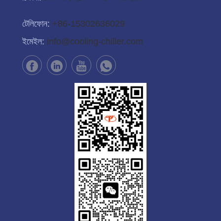
টেলিফোন:
+86-15302636029
ইমেইল:
info@cooling-chiller.com