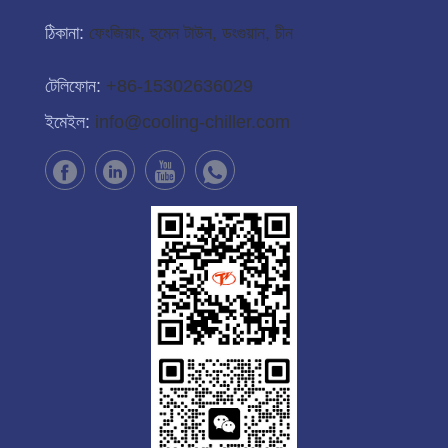
ঠিকানা:
ফেংজিয়াং, হুমেন টাউন, ডংগুয়ান, চীন
টেলিফোন:
+86-15302636029
ইমেইল:
info@cooling-chiller.com