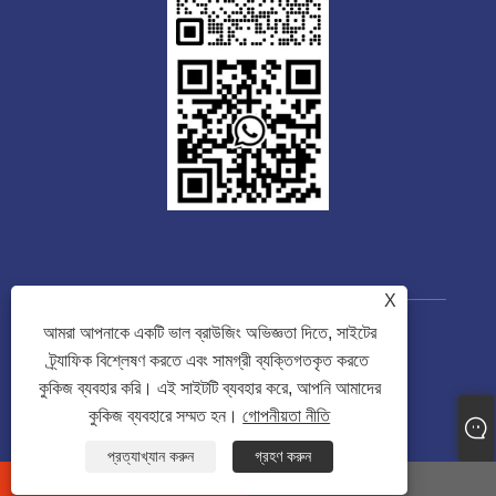
X
আমরা আপনাকে একটি ভাল ব্রাউজিং অভিজ্ঞতা দিতে, সাইটের
কপিরাইট © 2023 Guangdong Tongwei
ট্র্যাফিক বিশ্লেষণ করতে এবং সামগ্রী ব্যক্তিগতকৃত করতে
Machinery Co., Ltd. সর্বস্বত্ব সংরক্ষিত৷
কুকিজ ব্যবহার করি। এই সাইটটি ব্যবহার করে, আপনি আমাদের
কুকিজ ব্যবহারে সম্মত হন।
গোপনীয়তা নীতি
Links
Sitemap
RSS
XML
গোপনীয়তা নীতি
প্রত্যাখ্যান করুন
গ্রহণ করুন
whatsapp
E-mail