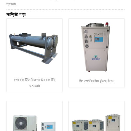
স্বাগতম.
সংশ্লিষ্ট পণ্য
শেল এবং টিউব ইভাপোরেটর এবং হিট
শিল্প পোর্টেবল ফিল্ম ফুঁকছে চিলার
এক্সচেঞ্জার